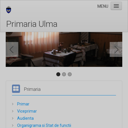
MENU
Primaria Ulma
Stiri
Taxe si Impozite
Galerie Foto
Evenimente
Program cu publicul
Primaria
Primar
Viceprimar
Audienta
Organigrama si Stat de functii