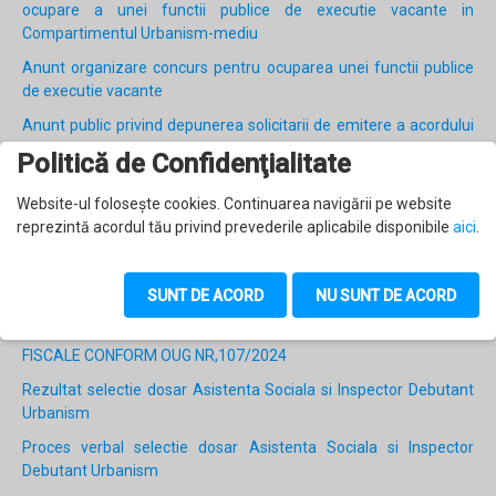
ocupare a unei functii publice de executie vacante in
Compartimentul Urbanism-mediu
Anunt organizare concurs pentru ocuparea unei functii publice
de executie vacante
Anunt public privind depunerea solicitarii de emitere a acordului
de mediu
Politică de Confidenţialitate
Anunt convocare adunare proprietari de terenuri din Comuna
Website-ul foloseşte cookies. Continuarea navigării pe website
Ulma in vederea desemnarii a doi reprezentanti ai acestora in
reprezintă acordul tău privind prevederile aplicabile disponibile
aici
.
Comisia Comunala de Fond Funciar
Rezultat final concurs FP consilier asistenta sociala
SUNT DE ACORD
NU SUNT DE ACORD
Rezultat concurs proba scrisa functie publica asistenta sociala
INFORMARE CU PRIVIRE LA ACORDAREA UNOR FACILITATI
FISCALE CONFORM OUG NR,107/2024
Rezultat selectie dosar Asistenta Sociala si Inspector Debutant
Urbanism
Proces verbal selectie dosar Asistenta Sociala si Inspector
Debutant Urbanism