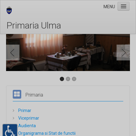
MENU
Primaria Ulma
Stiri
Taxe si Impozite
Galerie Foto
Evenimente
Program cu publicul
Primaria
Primar
Viceprimar
Audienta
Organigrama si Stat de functii