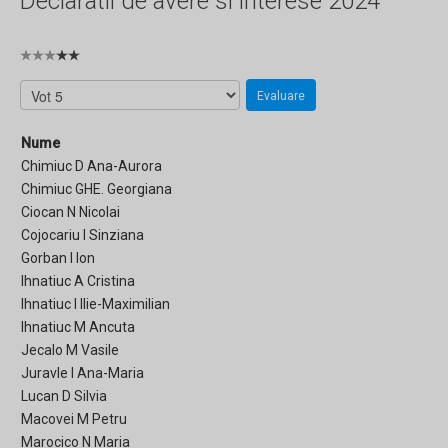
Declaratii de avere si interese 2024
Nume
Chimiuc D Ana-Aurora
Chimiuc GHE. Georgiana
Ciocan N Nicolai
Cojocariu I Sinziana
Gorban I Ion
Ihnatiuc A Cristina
Ihnatiuc I Ilie-Maximilian
Ihnatiuc M Ancuta
Jecalo M Vasile
Juravle I Ana-Maria
Lucan D Silvia
Macovei M Petru
Marocico N Maria