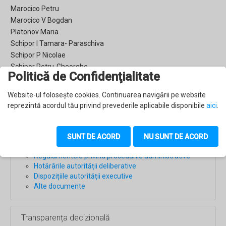
Marocico Petru
Marocico V Bogdan
Platonov Maria
Schipor I Tamara- Paraschiva
Schipor P Nicolae
Schipor Petru-Gheorghe
Politică de Confidenţialitate
Ungurean T Andrei
Website-ul foloseşte cookies. Continuarea navigării pe website
Accesări: 717
reprezintă acordul tău privind prevederile aplicabile disponibile
aici
.
Monitorul oficial local
SUNT DE ACORD
NU SUNT DE ACORD
Statutul Comunei Ulma
Regulamentele privind procedurile administrative
Hotărârile autorității deliberative
Dispozițiile autorității executive
Alte documente
Transparența decizională