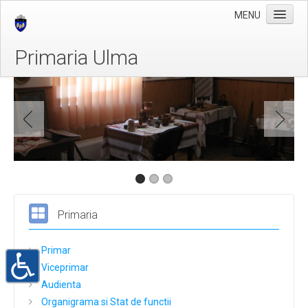
MENU
Primaria Ulma
Stiri
Taxe si Impozite
Galerie Foto
Evenimente
Program cu publicul
Primaria
Primar
Viceprimar
Audienta
Organigrama si Stat de functii