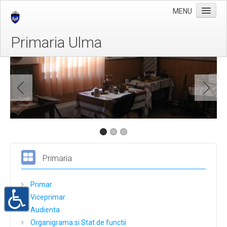
MENU
Primaria Ulma
Stiri
Taxe si Impozite
Galerie Foto
Evenimente
Program cu publicul
Primaria
Primar
Viceprimar
Audienta
Organigrama si Stat de functii